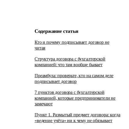
Содержание статьи
Кто и почему подписывает договор не
читая
Структура договора с бухгалтерской
компанией: что там вообще бывает
Преамбула: проверьте, кто на самом деле
подписывает договор
7 пунктов договора с бухгалтерской
компанией, которые предприниматели не
замечают
Пункт 1. Размытый предмет договора: когда
«ведение учёта» ни к чему не обязывает