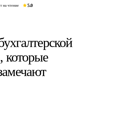
5.0
т на чтение
 бухгалтерской
, которые
замечают