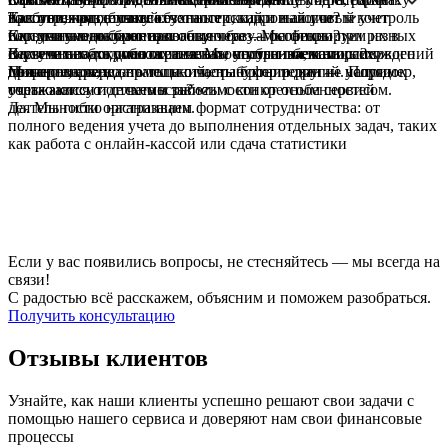
гостиничного бизнеса.
налогов, подготовку отчетности, кадровый учет и контроль
Требуется раздельный бухгалтерский и налоговый учет
Как отражать в учете сезонные скидки и акции?
первичных документов.
гостиничного бизнеса и общепита — особенно при разных
Скидки уменьшают налоговую базу. Мы фиксируем их в
Как учитывать бронирования через агрегаторы?
системах налогообложения. Мы настраиваем его с первого
первичных документах и чеках, чтобы избежать расхождений
В учете необходимо отражать поступления, комиссии
Как учитывать дополнительные услуги гостиницы?
дня.
при проверках.
посредников, возвраты и отмены бронирований. Порядок
Питание, аренда помещений, трансфер и другие услуги
Можно ли передать только часть бухгалтерии — например,
учета зависит от схемы работы с конкретным сервисом.
отражаются отдельно в зависимости от особенностей
только кассу и отчетность?
деятельности организации.
Да. Мы гибко настраиваем формат сотрудничества: от
полного ведения учета до выполнения отдельных задач, таких
как работа с онлайн-кассой или сдача статистики
Если у вас появились вопросы, не стесняйтесь — мы всегда на
связи!
С радостью всё расскажем, объясним и поможем разобраться.
Получить консультацию
Отзывы клиентов
Узнайте, как наши клиенты успешно решают свои задачи с
помощью нашего сервиса и доверяют нам свои финансовые
процессы