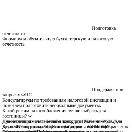
Подготовка
отчетности
Формируем обязательную бухгалтерскую и налоговую
отчетность.
Поддержка при
запросах ФНС
Консультируем по требованиям налоговой инспекции и
помогаем подготовить необходимые документы.
Какой режим налогообложения лучше выбрать для
гостиницы?
Для небольших отелей часто подходит ПСН или УСН. Для
Нужно ли применять онлайн-кассу при сдаче номеров?
крупных гостиниц с НДС-операциями — ОСНО. Мы
Да, с 2019 года онлайн-касса обязательна при любых расчетах
Какие бухгалтерские услуги необходимы гостинице?
поможем выбрать оптимальный вариант.
с физлицами и ИП. Мы настраиваем кассу под специфику
Обычно сопровождение включает ведение учета, расчет
Как вести учет при совмещении гостиницы и ресторана?