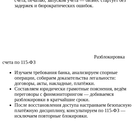
счёта, печатью, запуском учёта — бизнес стартует без
задержек и бюрократических ошибок.
Разблокировка
счета по 115-ФЗ
Изучаем требования банка, анализируем спорные
операции, собираем доказательства легальности:
договоры, акты, накладные, платёжки.
Составляем юридически грамотные пояснения, ведём
переговоры с финмониторингом — добиваемся
разблокировки в кратчайшие сроки.
После восстановления доступа настраиваем безопасную
платёжную дисциплину, консультируем по 115-ФЗ —
исключаем повторные блокировки.