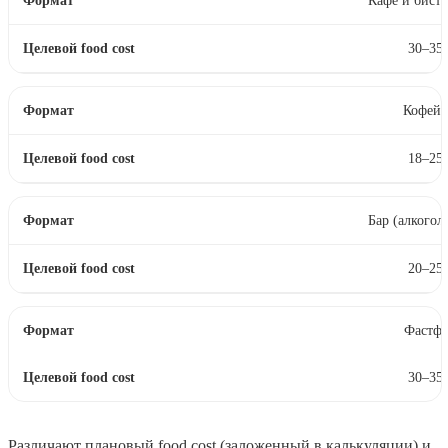
Кафе и бист
30–35
Кофейн
18–25
Бар (алкогол
20–25
Фастфу
30–35
Различают плановый food cost (заложенный в калькуляции) и