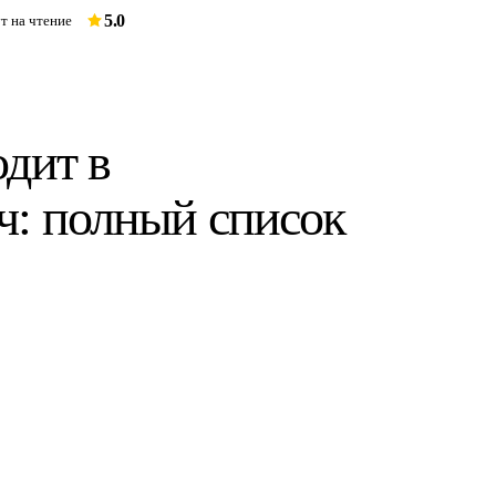
5.0
т на чтение
одит в
ч: полный список