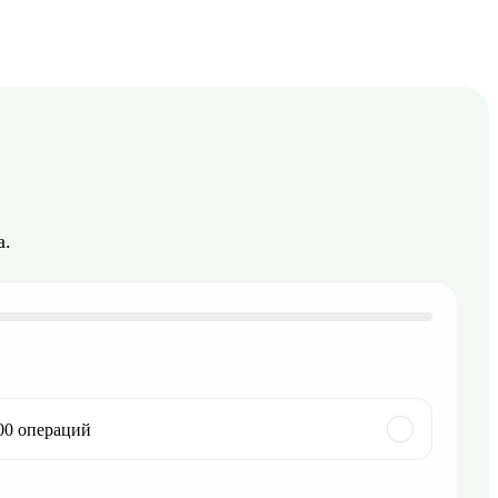
а.
00 операций