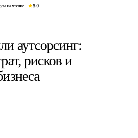
5.0
ута на чтение
ли аутсорсинг:
рат, рисков и
бизнеса