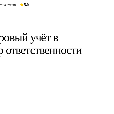
5.0
т на чтение
ровый учёт в
р ответственности