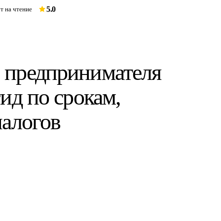
5.0
т на чтение
 предпринимателя
гид по срокам,
налогов